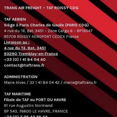
TRANS AIR FREIGHT – TAF ROISSY CDG
TAF AERIEN
Siège à Paris Charles de Gaulle (PARIS CDG)
4 rue du Té, Bat. 3451 – Zone Cargo 6 – BP19547
95709 ROISSY AEROPORT CEDEX France
Livraison au :
4 rue du Té, Bat. 3451
93290 Tremblay-en-France
+
33 (0) 1 41 84 04 40
contact@taftrans.fr
ADMINISTRATION
Marie Alves / 33 1 41 84 04 42 / marie@taftrans.fr
TAF MARITIME
Filiale de TAF au PORT DU HAVRE
91 rue Augustin Normand
BP 543, 76600 LE HAVRE, FRANCE
+33 (0) 2 35 43 35 43